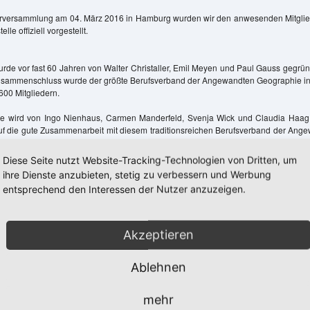
derversammlung am 04. März 2016 in Hamburg wurden wir den anwesenden Mitglie
lle offiziell vorgestellt.
rde vor fast 60 Jahren von Walter Christaller, Emil Meyen und Paul Gauss gegrün
usammenschluss wurde der größte Berufsverband der Angewandten Geographie i
600 Mitgliedern.
lle wird von Ingo Nienhaus, Carmen Manderfeld, Svenja Wick und Claudia Haag 
uf die gute Zusammenarbeit mit diesem traditionsreichen Berufsverband der Ang
Diese Seite nutzt Website-Tracking-Technologien von Dritten, um
en und einen Veranstaltungskalender nutzen Sie bitte die Homepage der DV
ihre Dienste anzubieten, stetig zu verbessern und Werbung
-dvag.de
entsprechend den Interessen der Nutzer anzuzeigen.
daten der Geschäftsstelle
Akzeptieren
estaltung und Neueinrichtung der Geschäftsstelle des DVAG e.V. haben sic
r Erreichbarkeit der Geschäftsstelle ergeben:
Ablehnen
 Erreichbarkeit:
mehr
elle ist zwischen
9:00 Uhr
und
13:00
telefonisch erreichbar. Außerhalb dieser Zei