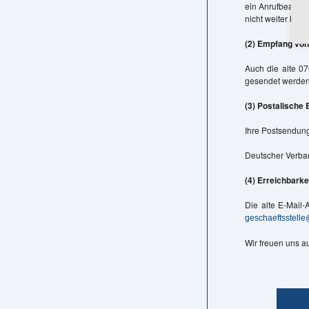
ein Anrufbeantwor
nicht weiter betr
(2) Empfang von
Auch die alte 07
gesendet werden
(3) Postalische 
Ihre Postsendunge
Deutscher Verban
(4) Erreichbarkei
Die alte E-Mail-
geschaeftsstell
Wir freuen uns au