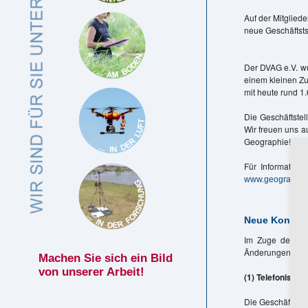
Auf der Mitglie
neue Geschäftstste
Der DVAG e.V. wu
einem kleinen Z
mit heute rund 1.
Die Geschäftste
Wir freuen uns a
Geographie!
Für Information
www.geographie
Neue Kontakt
Im Zuge der Umg
Änderungen in de
Machen Sie sich ein Bild
von unserer Arbeit!
(1) Telefonische
Die Geschäftssst