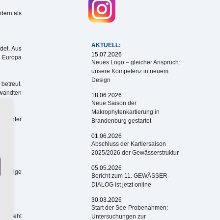
dern als
AKTUELL:
det. Aus
15.07.2026
n Europa
Neues Logo – gleicher Anspruch:
unsere Kompetenz in neuem
Design
betreut.
ewandten
18.06.2026
Neue Saison der
Makrophytenkartierung in
AG unter
Brandenburg gestartet
01.06.2026
Abschluss der Kartiersaison
2025/2026 der Gewässerstruktur
05.05.2026
h einige
Bericht zum 11. GEWÄSSER-
DIALOG ist jetzt online
30.03.2026
Start der See-Probenahmen:
ten steht
Untersuchungen zur