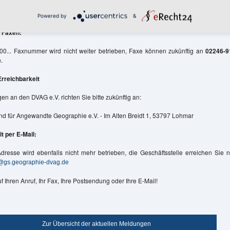
ter für Ihre Information bereit. Die alte Telefonnummer 0700... wird von der Geschä
ieben, Sie erreichen die Geschäftsstelle jetzt über die Telefonnummer
02246-911-1
Powered by
&
 Faxen:
00... Faxnummer wird nicht weiter betrieben, Faxe können zukünftig an
02246-9
.
Erreichbarkeit
n an den DVAG e.V. richten Sie bitte zukünftig an:
d für Angewandte Geographie e.V. - Im Alten Breidt 1, 53797 Lohmar
t per E-Mail:
Adresse wird ebenfalls nicht mehr betrieben, die Geschäftsstelle erreichen Sie 
e@gs.geographie-dvag.de
f Ihren Anruf, Ihr Fax, Ihre Postsendung oder Ihre E-Mail!
Zur Übersicht der aktuellen Meldungen