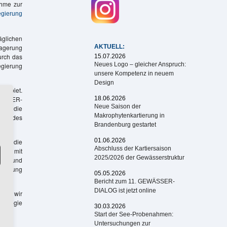
hme zur
egierung
äglichen
AKTUELL:
lagerung
urch das
15.07.2026
Neues Logo – gleicher Anspruch:
egierung
unsere Kompetenz in neuem
Design
Gebiet.
18.06.2026
WÄSSER-
Neue Saison der
dass die
Makrophytenkartierung in
chen des
Brandenburg gestartet
01.06.2026
, um die
Abschluss der Kartiersaison
hung mit
2025/2026 der Gewässerstruktur
ung und
gleitung
05.05.2026
Bericht zum 11. GEWÄSSER-
DIALOG ist jetzt online
rden wir
ologie
30.03.2026
Start der See-Probenahmen:
Untersuchungen zur