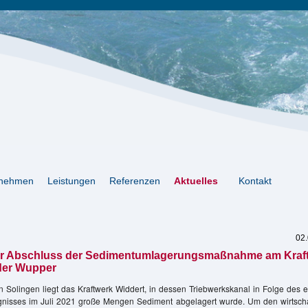
rnehmen
Leistungen
Referenzen
Aktuelles
Kontakt
02
her Abschluss der Sedimentumlagerungsmaßnahme am Kraf
der Wupper
 Solingen liegt das Kraftwerk Widdert, in dessen Triebwerkskanal in Folge des 
nisses im Juli 2021 große Mengen Sediment abgelagert wurde. Um den wirtscha