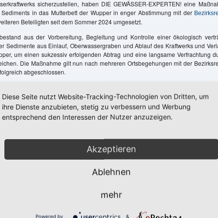
sserkraftwerks sicherzustellen, haben DIE GEWÄSSER-EXPERTEN! eine Maßna
Sediments in das Mutterbett der Wupper in enger Abstimmung mit der
Bezirksr
eiteren Beteiligten seit dem Sommer 2024 umgesetzt.
stand aus der Vorbereitung, Begleitung und Kontrolle einer ökologisch vertr
r Sedimente aus Einlauf, Oberwassergraben und Ablauf des Kraftwerks und Ver
pper, um einen sukzessiv erfolgenden Abtrag und eine langsame Verfrachtung d
eichen. Die Maßnahme gilt nun nach mehreren Ortsbegehungen mit der Bezirksr
rfolgreich abgeschlossen.
Widdert liegt an der Wupper ca. 21 km oberhalb der Mündung in einem FFH-
umzulagernden Sedimentmengen wurde daher im Jahr 2024 durch DIE GE
Diese Seite nutzt Website-Tracking-Technologien von Dritten, um
ragfähiges Sanierungskonzept mit den zuständigen Fachbehörden abgestimmt, 
ihre Dienste anzubieten, stetig zu verbessern und Werbung
Umweltgutachten, eine ökologische Baubegleitung sowie ein fachgerechtes Abfis
entsprechend den Interessen der Nutzer anzuzeigen.
ns zum Schutz der Fische und Rundmäuler vorsah.
erausforderung stellte das knappe Zeitfenster für eine mögliche Umsetzung dar
r Fischfauna und Rundmäuler im Jahr 2024 einzuhalten. Auf eine Elektrobefisc
Akzeptieren
 Ausbringen der Fische unterhalb im Gewässer folgte daher die Ausbagger
ung der Sedimente - bei schönstem Herbstwetter und mit ökologischer Baube
Ablehnen
rhalb weniger Tage Anfang September.
PERTEN! haben das gesamte Projekt in Eigenregie umgesetzt, unterstützt wu
mehr
inen Unternehmen im Bereich Sedimentbegutachtung und Fischök
).
g.nrw
Powered by
&