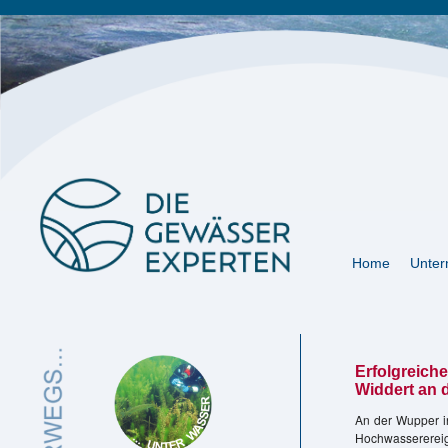
Navigation
Home
Unte
überspringen
Erfolgreic
Widdert an 
An der Wupper in
Hochwasserereig