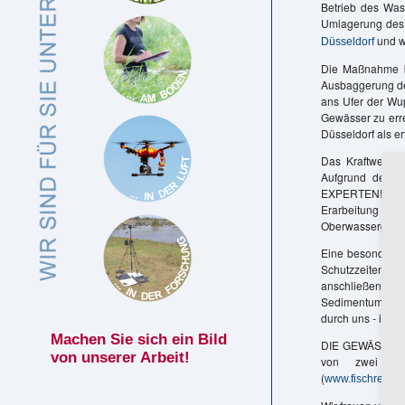
Betrieb des Wa
Umlagerung des 
und w
Düsseldorf
Die Maßnahme be
Ausbaggerung de
ans Ufer der Wu
Gewässer zu err
Düsseldorf als e
Das Kraftwerk 
Aufgrund der 
EXPERTEN! ein t
Erarbeitung von 
Oberwassergrabe
Eine besondere H
Schutzzeiten de
anschließendem
Sedimentumlager
durch uns - inne
Machen Sie sich ein Bild
DIE GEWÄSSER-EX
von unserer Arbeit!
von zwei kle
(
www.fischrettun