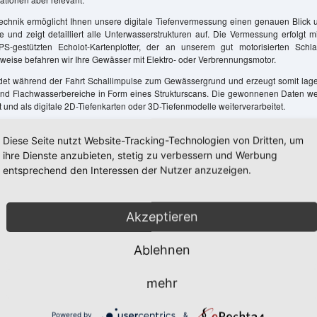
echnik ermöglicht Ihnen unsere digitale Tiefenvermessung einen genauen Blick u
 und zeigt detailliert alle Unterwasserstrukturen auf. Die Vermessung erfolgt m
S-gestützten Echolot-Kartenplotter, der an unserem gut motorisierten Schl
hlweise befahren wir Ihre Gewässer mit Elektro- oder Verbrennungsmotor.
det während der Fahrt Schallimpulse zum Gewässergrund und erzeugt somit lag
 und Flachwasserbereiche in Form eines Strukturscans. Die gewonnenen Daten w
 und als digitale 2D-Tiefenkarten oder 3D-Tiefenmodelle weiterverarbeitet.
XPERTEN! bieten Ihnen das komplette Leistungspaket, von der Vermessung 
Diese Seite nutzt Website-Tracking-Technologien von Dritten, um
 anschaulichen Tiefenkarten, aus einer Hand an. Zusätzlich können wir für Sie
endaten morphometrische Kenndaten wie z. B. die genaue Fläche, die mittlere T
ihre Dienste anzubieten, stetig zu verbessern und Werbung
s Sees, auch für die einzelnen Tiefenstufen, berechnen.
entsprechend den Interessen der Nutzer anzuzeigen.
Akzeptieren
Ablehnen
mehr
Powered by
&