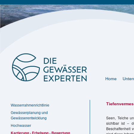
Navigation
Home
Unte
überspringen
Tiefenverme
Navigation
Wasserrahmenrichtlinie
überspringen
Gewässerplanung und
Seen, Teiche un
Gewässerentwicklung
sichtbar ist – 
Hochwasser
Beschaffenheit 
Kartierung - Erhebung - Bewertung
sind diese Inform