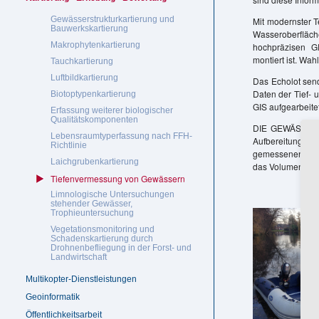
Gewässer­struktur­­kartierung und
Mit modernster T
Bauwerkskartierung
Wasseroberfläche
Makrophyten­kartierung
hochpräzisen GP
montiert ist. Wa
Tauch­kartierung
Luftbild­kartierung
Das Echolot sen
Daten der Tief-
Biotoptypen­kartierung
GIS aufgearbeitet
Erfassung weiterer biologischer
Qualitäts­komponenten
DIE GEWÄSSER-E
Lebensraum­typ­erfassung nach FFH-
Aufbereitung in
Richtlinie
gemessenen Tief
Laichgrubenkartierung
das Volumen eine
Tiefenvermessung von Gewässern
Limnologische Untersuchungen
stehender Gewässer,
Trophieuntersuchung
Vegetationsmonitoring und
Schadenskartierung durch
Drohnenbefliegung in der Forst- und
Landwirtschaft
Multikopter-Dienstleistungen
Geoinformatik
Öffentlichkeitsarbeit