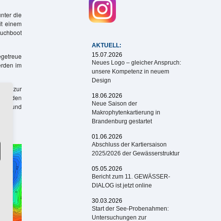
nter die
it einem
auchboot
AKTUELL:
15.07.2026
egetreue
Neues Logo – gleicher Anspruch:
erden im
unsere Kompetenz in neuem
Design
bis zur
18.06.2026
 mit den
Neue Saison der
iefe und
Makrophytenkartierung in
Brandenburg gestartet
01.06.2026
Abschluss der Kartiersaison
2025/2026 der Gewässerstruktur
05.05.2026
Bericht zum 11. GEWÄSSER-
DIALOG ist jetzt online
30.03.2026
Start der See-Probenahmen:
Untersuchungen zur