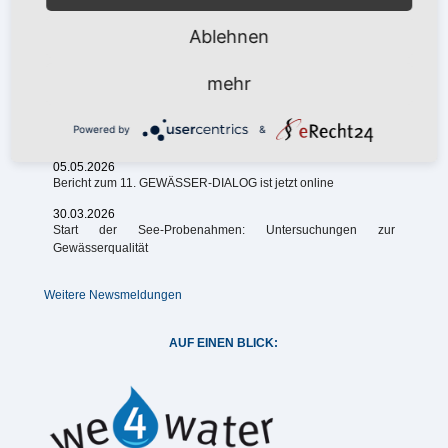
Neues Logo – gleicher Anspruch: unsere Kompetenz in neuem
Design
Ablehnen
18.06.2026
Neue Saison der Makrophytenkartierung in Brandenburg
mehr
gestartet
01.06.2026
Powered by
&
Abschluss der Kartiersaison 2025/2026 der Gewässerstruktur
05.05.2026
Bericht zum 11. GEWÄSSER-DIALOG ist jetzt online
30.03.2026
Start der See-Probenahmen: Untersuchungen zur
Gewässerqualität
Weitere Newsmeldungen
AUF EINEN BLICK: