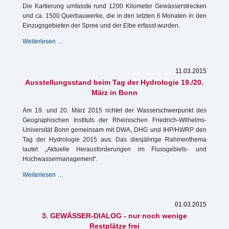
Die Kartierung umfasste rund 1200 Kilometer Gewässerstrecken
und ca. 1500 Querbauwerke, die in den letzten 6 Monaten in den
Einzugsgebieten der Spree und der Elbe erfasst wurden.
Struktur-
Weiterlesen …
und
Querbauwerkskartierung
in
11.03.2015
Sachsen
Ausstellungsstand beim Tag der Hydrologie 19./20.
abgeschlossen
März in Bonn
Am 19. und 20. März 2015 richtet der Wasserschwerpunkt des
Geographischen Instituts der Rheinischen Friedrich-Wilhelms-
Universität Bonn gemeinsam mit DWA, DHG und IHP/HWRP den
Tag der Hydrologie 2015 aus. Das diesjährige Rahmenthema
lautet „Aktuelle Herausforderungen im Flussgebiets- und
Hochwassermanagement“.
Ausstellungsstand
Weiterlesen …
beim
Tag
der
01.03.2015
Hydrologie
3. GEWÄSSER-DIALOG - nur noch wenige
19./20.
Restplätze frei