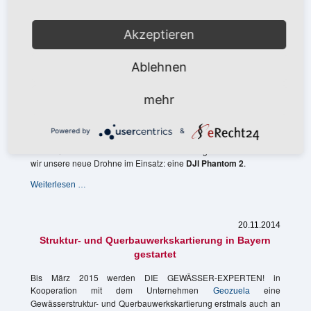
von Gewässern, Gebäuden und Landschaft.
YouTube-
Akzeptieren
Weiterlesen …
Channel
gestartet:
Ablehnen
Multikoptervideos
14.01.2015
verfügbar
Multikopter-Drohne „DJI Phantom 2“ erfolgreich
mehr
eingeführt
Seit mehreren Jahren erstellen DIE GEWÄSSER-EXPERTEN!
Powered by
&
hochaufgelöste Luftbildprodukte und führen z. B. Erfolgskontrollen
von Maßnahmen aus der Luft durch. Seit einigen Monaten haben
wir unsere neue Drohne im Einsatz: eine
DJI Phantom 2
.
Multikopter-
Weiterlesen …
Drohne
„DJI
Phantom
20.11.2014
2“
Struktur- und Querbauwerkskartierung in Bayern
erfolgreich
gestartet
eingeführt
Bis März 2015 werden DIE GEWÄSSER-EXPERTEN! in
Kooperation mit dem Unternehmen
eine
Geozuela
Gewässerstruktur- und Querbauwerkskartierung erstmals auch an