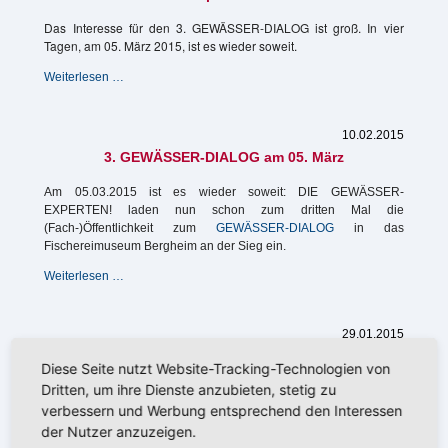
März
in
Das Interesse für den 3. GEWÄSSER-DIALOG ist groß. In vier
Bonn
Tagen, am 05. März 2015, ist es wieder soweit.
3.
Weiterlesen …
GEWÄSSER-
DIALOG
-
10.02.2015
nur
3. GEWÄSSER-DIALOG am 05. März
noch
wenige
Am 05.03.2015 ist es wieder soweit:
DIE GEWÄSSER-
Restplätze
EXPERTEN!
laden nun schon zum dritten Mal die
frei
(Fach-)Öffentlichkeit zum
GEWÄSSER-DIALOG
in das
Fischereimuseum Bergheim an der Sieg ein.
3.
Weiterlesen …
GEWÄSSER-
DIALOG
am
29.01.2015
05.
YouTube-Channel gestartet: Multikoptervideos
März
Diese Seite nutzt Website-Tracking-Technologien von
verfügbar
Dritten, um ihre Dienste anzubieten, stetig zu
Seit einiger Zeit nutzen wir zusätzlich zu unseren
verbessern und Werbung entsprechend den Interessen
Luftbilddienstleistungen mit bewährter bemannter Technik auch
der Nutzer anzuzeigen.
Multikopter für die unbemannte Aufnahme und Dokumentation