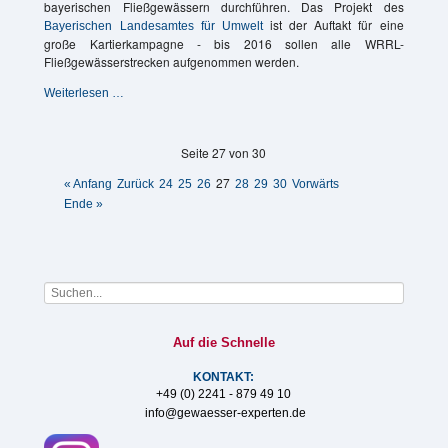
bayerischen Fließgewässern durchführen. Das Projekt des
ist der Auftakt für eine
Bayerischen Landesamtes für Umwelt
große Kartierkampagne - bis 2016 sollen alle WRRL-
Fließgewässerstrecken aufgenommen werden.
Struktur-
Weiterlesen …
und
Querbauwerkskartierung
in
Seite 27 von 30
Bayern
gestartet
27
« Anfang
Zurück
24
25
26
28
29
30
Vorwärts
Ende »
Auf die Schnelle
KONTAKT:
+49 (0) 2241 - 879 49 10
info@gewaesser-experten.de