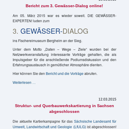
Bericht zum 3. Gewässer-Dialog online!
Am 05. März 2015 war es wieder soweit. DIE GEWÄSSER-
EXPERTEN! luden zum
3.
GEWÄSSER-
DIALOG
ins Fischereimuseum Bergheim an der Sieg.
Unter dem Motto „Daten – Wege – Ziele“ wurden bei der
Netzwerkveranstaltung interessante Vorträge gehalten, die als
Impulsgeber für die anschließende Podiumsdiskussion und den
Erfahrungsaustausch in gemütlicher Atmosphäre dienten.
Hier können Sie den
abrufen.
Bericht und die Vorträge
Bericht
Weiterlesen …
zum
3.
Gewässer-
12.03.2015
Dialog
Struktur- und Querbauwerkskartierung in Sachsen
online!
abgeschlossen
Die aktuelle Kartierkampagne für das
Sächsische Landesamt für
Umwelt, Landwirtschaft und Geologie (LfULG)
ist abgeschlossen!