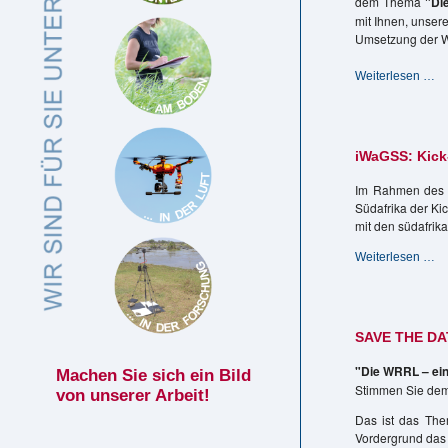
dem Thema
"Di
mit Ihnen, unse
Umsetzung der W
5.
Weiterlesen …
G
D
-
D
iWaGSS: Kick-
Pr
st
Im Rahmen des 
Südafrika der Ki
mit den südafrika
iW
Weiterlesen …
Ki
Of
Wo
un
SAVE THE DA
Fi
in
"Die WRRL – ein
Machen Sie sich ein Bild
Sü
Stimmen Sie dem
von unserer Arbeit!
Das ist das The
Vordergrund das 