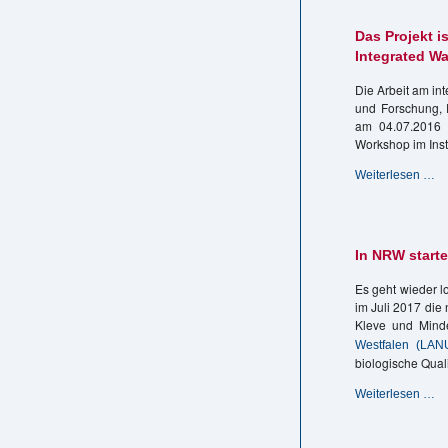
La
Ba
Das Projekt i
Integrated W
Die Arbeit am in
und Forschung, 
am 04.07.2016 
Workshop im Inst
D
Weiterlesen …
Pr
ist
off
ge
In NRW start
Ki
Of
Es geht wieder 
Wo
im Juli 2017 di
z
Kleve und Mind
Pi
Westfalen (LAN
„i
biologische Qual
–
In
In
Weiterlesen …
Wa
N
Go
sta
Su
di