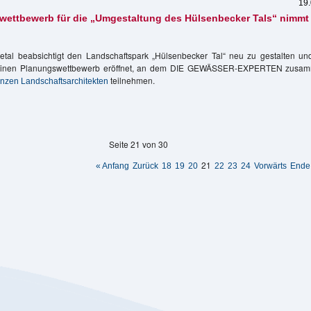
19
stem
chste
wettbewerb für die „Umgestaltung des Hülsenbecker Tals“ nimmt 
uchsaison
r
EWÄSSER-
etal beabsichtigt den Landschaftspark „Hülsenbecker Tal“ neu zu gestalten un
XPERTEN!
einen Planungswettbewerb eröffnet, an dem DIE GEWÄSSER-EXPERTEN zusam
teilnehmen.
zen Landschaftsarchitekten
r
anungswettbewerb
e
Seite 21 von 30
mgestaltung
s
21
« Anfang
Zurück
18
19
20
22
23
24
Vorwärts
Ende
lsenbecker
ls“
mmt
hrt
f