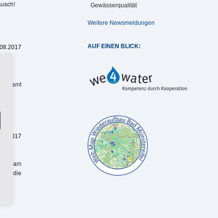
ausch!
Gewässerqualität
Weitere Newsmeldungen
AUF EINEN BLICK:
.08.2017
ern)
haftsamt
.07.2017
aerlo am
für die