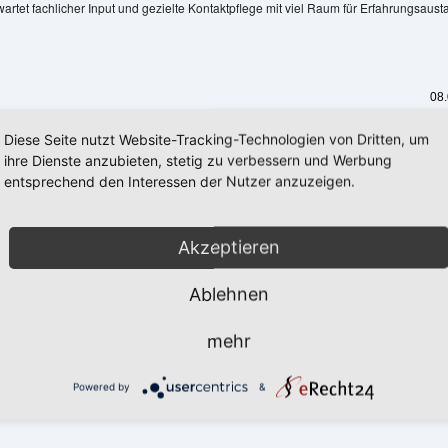
artet fachlicher Input und gezielte Kontaktpflege mit viel Raum für Erfahrungsaust
AVE
HE
TE:
08
EWÄSSER-
ässerentwicklungskonzept Haidenaab“ für das WWA Weiden (Bay
IALOG
Diese Seite nutzt Website-Tracking-Technologien von Dritten, um
m
ihre Dienste anzubieten, stetig zu verbessern und Werbung
.11.2017
017 hat die Auftaktbesprechung zum Projekt „GEK Haidenaab“ im Wasserwirtsc
entsprechend den Interessen der Nutzer anzuzeigen.
nden.
ojekt
ewässerentwicklungskonzept
Akzeptieren
idenaab“
17
Ablehnen
s
ür den Landschaftshof Baerlo
WA
iden
n
des Landschaftshofes B
Arbeitsgemeinschaft Biotopschutz e. V. im Kreis Viersen
mehr
ayern)
 der Nähe von Nettetal hat DIE GEWÄSSER-EXPERTEN! um Ihre Unterstützung 
startet
beit gebeten.
Powered by
&
fliegung
n